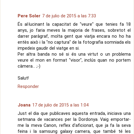
Pere Soler
7 de julio de 2015 a las 7:33
És al·lucinant la capacitat de "veure" que tenies fa 18
anys, jo faria meves la majoria de frases, sobretot el
darrer paràgraf, molta gent que viatja encara no ho ha
entès això i la "no captura" de la fotografia somniada els
impedeix gaudir del viatge en si.
Per altra banda no sé si és una virtut o un problema
veure el mon en format "visor", inclús quan no portem
càmera... ;-)
Salut!
Responder
Joana
17 de julio de 2015 a las 1:04
Just el dia que publicaves aquesta entrada, iniciava una
setmana de vacances per la Dordonya. Vaig emportar-
me la meva Canon, reflex d'aficionat, que ja fa la seva
feina i la samsung galaxy camera, que també té les