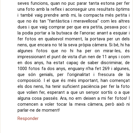
seves funcions, quan no puc parar tanta estona per fer
una foto amb la reflex i aconseguir uns resultats òptims
i també vaig prendre amb mi, la compacta més petita i
que no és tan "fantàstica i meravellosa" com les altres
dues i que vaig comprar per que era petita, pesava poc i
la podia portar a la butxaca de l'anorac anant a esquiar i
fer fotos en qualsevol moment, la portava per un dels
nens, que encara no té la seva pròpia càmera. Si bé, hi ha
algunes fotos que no hi ha per on mirar-les, és
impressionant el punt de vista d'un nen de 11 anys i com
en dos anys, ha estat capaç de saber discriminar, de
1000 fotos fa dos anys, enguany n'ha fet 269 i algunes,
que són genials, per l'originalitat i frescura de la
composició. I el que és més important, han començat
els dos nens, ha tenir suficient paciència per fer la foto
que volien fer, esperant a que un senyor sortís o a que
alguna cosa passés. Ara, no em deixen a mi fer fotos! I
comencen a voler tocar la meva càmera, però això ni
parlar-ne de moment!
Responder