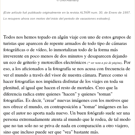
© Oriol Alamany
(Este artículo fué publicado originalmente en la revista ALTAÏR num. 30, de Enero de 1997.
Lo recupero ahora con motivo del inicio del periodo de vacaciones estivales).
Todos nos hemos topado en algún viaje con uno de estos grupos de
turistas que aparecen de repente armados de todo tipo de cámaras
fotográficas o de vídeo, lo inmortalizan todo de la forma más
irreverente en poco menos de dos minutos y desaparecen dejando
un eco de griterío y motorcillos electrónicos
. Por
(* ver nota a pie de página)
eso, a los aficionados a la fotografía se nos acusa con frecuencia de
ver el mundo a través del visor de nuestra cámara. Parece como si
hacer fotografías nos impidiera disfrutar de los viajes en toda su
plenitud, al igual que hacen el resto de mortales. Creo que la
diferencia radica entre quienes "hacen" y quienes "toman"
fotografías. Es decir, "crear" nuevas imágenes con los motivos que
nos ofrece el mundo, en contraposición a "tomar" imágenes en las
que el autor no aporta nada nuevo. Un buen fotógrafo suele ser una
persona extremadamente atenta al mundo que le rodea, de tal modo
que no tan solo no se priva de nada en comparación a otro viajero,
sino que incluso puede ser que "vea" bastante más.