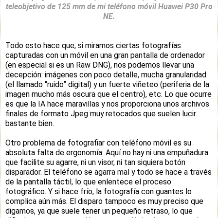
teleobjetivo de 125 mm de mi teléfono móvil Huawei P30 Pro
NE.
Todo esto hace que, si miramos ciertas fotografías
capturadas con un móvil en una gran pantalla de ordenador
(en especial si es un Raw DNG), nos podemos llevar una
decepción: imágenes con poco detalle, mucha granularidad
(el llamado “ruido” digital) y un fuerte viñeteo (periferia de la
imagen mucho más oscura que el centro), etc. Lo que ocurre
es que la IA hace maravillas y nos proporciona unos archivos
finales de formato Jpeg muy retocados que suelen lucir
bastante bien.
Otro problema de fotografiar con teléfono móvil es su
absoluta falta de ergonomía. Aquí no hay ni una empuñadura
que facilite su agarre, ni un visor, ni tan siquiera botón
disparador. El teléfono se agarra mal y todo se hace a través
de la pantalla táctil, lo que enlentece el proceso
fotográfico. Y si hace frío, la fotografía con guantes lo
complica aún más. El disparo tampoco es muy preciso que
digamos, ya que suele tener un pequeño retraso, lo que