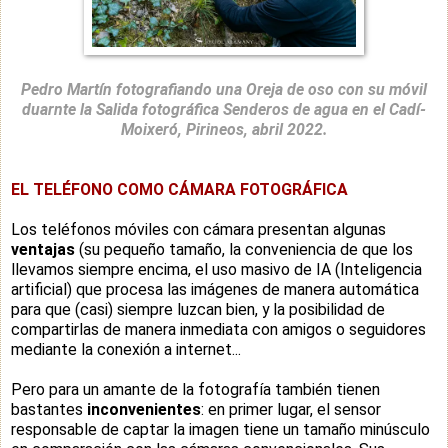
Pedro Martín fotografiando una Oreja de oso con su móvil
duarnte la Salida fotográfica Senderos de agua en el Cadí-
Moixeró, Pirineos, abril 2022.
E
L TELÉFONO COMO CÁMARA FOTOGRÁFICA
Los teléfonos móviles con cámara presentan algunas
ventajas
(su pequeño tamaño, la conveniencia de que los
llevamos siempre encima, el uso masivo de IA (Inteligencia
artificial) que procesa las imágenes de manera automática
para que (casi) siempre luzcan bien, y la posibilidad de
compartirlas de manera inmediata con amigos o seguidores
mediante la conexión a internet...
Pero para un amante de la fotografía también tienen
bastantes
inconvenientes
: en primer lugar, el sensor
responsable de captar la imagen tiene un tamaño minúsculo