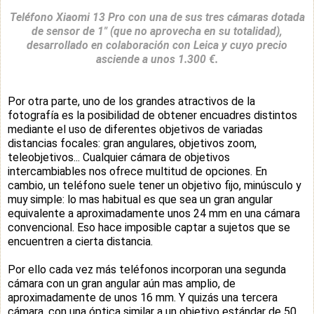
Teléfono Xiaomi 13 Pro con una de sus tres cámaras dotada
de sensor de 1" (que no aprovecha en su totalidad),
desarrollado en colaboración con Leica y cuyo precio
asciende a unos 1.300 €.
Por otra parte, uno de los grandes atractivos de la
fotografía es la posibilidad de obtener encuadres distintos
mediante el uso de diferentes objetivos de variadas
distancias focales: gran angulares, objetivos zoom,
teleobjetivos... Cualquier cámara de objetivos
intercambiables nos ofrece multitud de opciones. En
cambio, un teléfono suele tener un objetivo fijo, minúsculo y
muy simple: lo mas habitual es que sea un gran angular
equivalente a aproximadamente unos 24 mm en una cámara
convencional. Eso hace imposible captar a sujetos que se
encuentren a cierta distancia.
Por ello cada vez más teléfonos incorporan una segunda
cámara con un gran angular aún mas amplio, de
aproximadamente de unos 16 mm. Y quizás una tercera
cámara, con una óptica similar a un objetivo estándar de 50