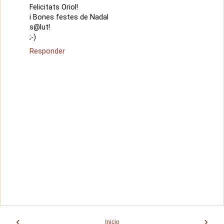
Felicitats Oriol!
i Bones festes de Nadal
s@lut!
;-)
Responder
‹
›
Inicio