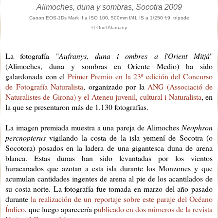
Alimoches, duna y sombras, Socotra 2009
Canon EOS-1Ds Mark II a ISO 100, 500mm f/4L IS a 1/250 f:9, trípode
© Oriol Alamany
La fotografía "
Aufranys, duna i ombres a l'Orient Mitjà
"
(Alimoches, duna y sombras en Oriente Medio) ha sido
galardonada con el
Primer Premio en la 23ª edición del Concurso
de Fotografía Naturalista
, organizado por la
ANG (Associació de
Naturalistes de Girona) y el Ateneu juvenil, cultural i Naturalist
a
, en
la que se presentaron más de 1.130 fotografías.
La imagen premiada muestra a una pareja de Alimoches
Neophron
percnopterus
vigilando la costa de la isla yemení de Socotra (o
Socotora) posados en la ladera de una gigantesca duna de arena
blanca. Estas dunas han sido levantadas por los vientos
huracanados que azotan a esta isla durante los Monzones y que
acumulan cantidades ingentes de arena al pie de los acantilados de
su costa norte. La fotografía fue tomada en marzo del año pasado
durante
la realización de un reportaje sobre este paraje del Océano
Índico
, que luego aparecería p
ublicado en dos números de la revista