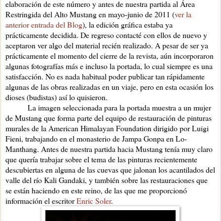
elaboración de este número y antes de nuestra partida al Área
Restringida del Alto Mustang en mayo-junio de 2011 (
ver la
anterior entrada del Blog
), la edición gráfica estaba ya
prácticamente decidida. De regreso contacté con ellos de nuevo y
aceptaron ver algo del material recién realizado. A pesar de ser ya
prácticamente el momento del cierre de la revista, aún incorporaron
algunas fotografías más e incluso la portada, lo cual siempre es una
satisfacción. No es nada habitual poder publicar tan rápidamente
algunas de las obras realizadas en un viaje, pero en esta ocasión los
dioses (budistas) así lo quisieron.
La imagen seleccionada para la portada muestra a un mujer
de Mustang que forma parte del equipo de restauración de pinturas
murales de la American Himalayan Foundation dirigido por Luigi
Fieni, trabajando en el monasterio de Jampa Gonpa en Lo-
Manthang. Antes de nuestra partida hacia Mustang tenía muy claro
que quería trabajar sobre el tema de las pinturas recientemente
descubiertas en alguna de las cuevas que jalonan los acantilados del
valle del río Kali Gandaki, y también sobre las restauraciones que
se están haciendo en este reino, de las que me proporcionó
información el escritor
Enric Soler
.