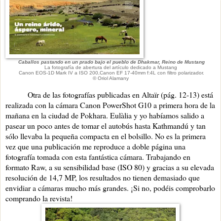
Caballos pastando en un prado bajo el pueblo de Dhakmar, Reino de Mustang
La fotografía de abertura del artículo dedicado a Mustang
Canon EOS-1D Mark IV a ISO 200
,Canon EF
17-40mm f:4L con filtro polarizador.
© Oriol Alamany
Otra de las fotografías publicadas en Altaïr (pág. 12-13) está
realizada con la cámara Canon PowerShot G10 a primera hora de la
mañana en la ciudad de Pokhara. Eulàlia y yo habíamos salido a
pasear un poco antes de tomar el autobús hasta Kathmandú y tan
sólo llevaba la pequeña compacta en el bolsillo. No es la primera
vez que una publicación me reproduce a doble página una
fotografía tomada con esta fantástica cámara. Trabajando en
formato Raw, a su sensibilidad base (ISO 80) y gracias a su elevada
resolución de 14,7 MP, los resultados no tienen demasiado que
envidiar a cámaras mucho más grandes. ¡Si no, podéis comprobarlo
comprando la revista!