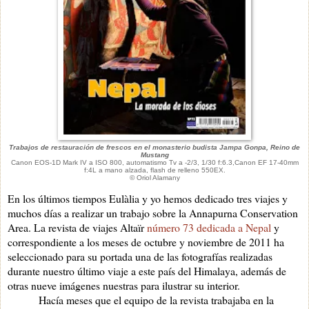
Trabajos de restauración de frescos en el monasterio budista Jampa Gonpa, Reino de
Mustang
Canon EOS-1D Mark IV a ISO 800, automatismo
Tv a -2/3, 1/30 f:6.3,Canon EF
17-40mm
f:4L a mano alzada, flash de relleno 550EX.
© Oriol Alamany
En los últimos tiempos Eulàlia y yo hemos dedicado tres viajes y
muchos días a realizar un trabajo sobre la Annapurna Conservation
Area. La revista de viajes Altaïr
número 73 dedicada a Nepal
y
correspondiente a los meses de octubre y noviembre de 2011 ha
seleccionado para su portada una de las fotografías realizadas
durante nuestro último viaje a este país del Himalaya, además de
otras nueve imágenes nuestras para ilustrar su interior.
Hacía meses que el equipo de la revista trabajaba en la