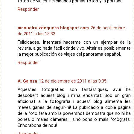
fotos de viajes. Felicidades por las fotos y la portada
Responder
manuelruizdequero.blogspot.com
26 de septiembre
de 2011 a las 13:33
Felicidades. Intentaré hacerme con un ejemplar de la
revista, algo nada fácil dónde vivo. Altair es posiblemente
la mejor publicación de viajes del panorama español.
Responder
A. Gainza
12 de diciembre de 2011 a las 0:35
Aquestes fotografies son fantàstiques, avui he
descobert aquest blog i m'ha encantat. Soc un gran
aficionat a la fotografia i aquest blog alimenta les
meves ganes de seguir-hi! La publicació a doble pàgina
de la foto feta amb la powershot demostra que no hi ha
bones o males càmeres... sinó bons o mals fotògrafs.
Enhorabona de nou!
Responder