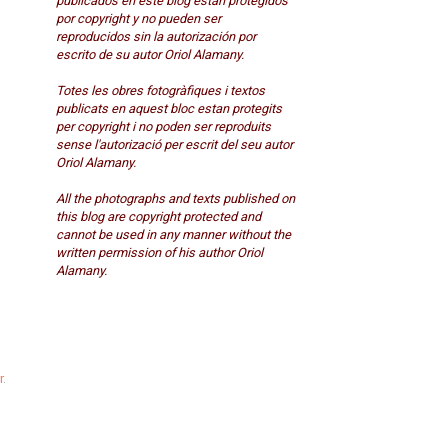
publicados en este blog están protegidos
por copyright y no pueden ser
reproducidos sin la autorización por
escrito de su autor Oriol Alamany.
Totes les obres fotogràfiques i textos
publicats en aquest bloc estan protegits
per copyright i no poden ser reproduits
sense l'autorizació per escrit del seu autor
Oriol Alamany.
All the photographs and texts published on
this blog are copyright protected and
cannot be used in any manner without the
written permission of his author Oriol
Alamany.
r
.