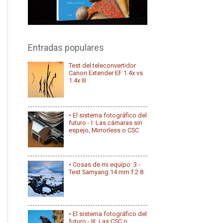
Entradas populares
Test del teleconvertidor
Canon Extender EF 1.4x vs
1.4x III
• El sistema fotográfico del
futuro - I: Las cámaras sin
espejo, Mirrorless o CSC
• Cosas de mi equipo: 3 -
Test Samyang 14 mm f:2.8
• El sistema fotográfico del
futuro - III: Las CSC o