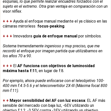
esquinas, lo que permite realizar encuadres forzados con el
sujeto en el extremo. Otra gran ventaja en comparación con un
visor réflex.
+
+
+
Ayuda al enfoque manual mediante el ya clásico en las
cámaras mirrorless
focus-peaking
.
+
+
+
Innovadora
guía de enfoque manual
por símbolos.
Sistema tremendamente ingenioso y muy preciso, que me
recordó el enfoque por imagen partida que utilizábamos en
los años 70 a 90.
+
+
+
El
AF funciona con objetivos de luminosidad
máxima hasta f:11
, en lugar de f:8.
Por ejemplo, ahora puede enfocarse con el teleobjetivo 100-
400 mm f:4.5-5.6 y el teleconvertidor 2X-III (Máxima focal 800
mm f:11).
+
+
Mayor sensibilidad del AF con luz escasa
: EL AF más
sensible del mercado con baja luz,
-6EV utilizando un
objetivo f:1,2.
-3,5EV contra -3EV utilizando un objetivo