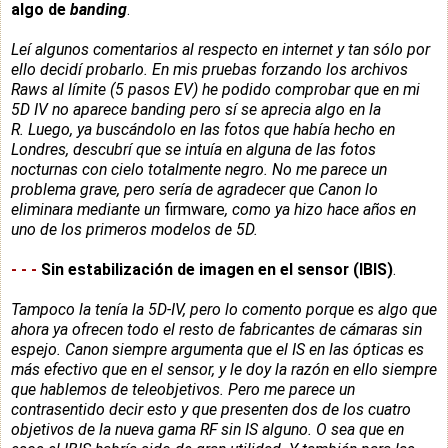
algo de
banding
.
Leí algunos comentarios al respecto en internet y tan sólo por
ello decidí probarlo. En mis pruebas forzando los archivos
Raws al límite (5 pasos EV) he podido comprobar que en mi
5D IV no aparece banding pero sí se aprecia algo en la
R.
Luego, ya buscándolo en las fotos que había hecho en
Londres, descubrí que se intuía en alguna de las fotos
nocturnas con cielo totalmente negro. No me parece un
problema grave, pero sería de agradecer que Canon lo
eliminara mediante un
firmware
, como ya hizo hace años en
uno de los primeros modelos de 5D.
-
-
-
Sin estabilización de imagen en el sensor (IBIS)
.
Tampoco la tenía la 5D-IV, pero lo comento porque es algo que
ahora
ya ofrecen todo el resto de fabricantes de cámaras sin
espejo.
Canon siempre argumenta que el IS en las ópticas es
más efectivo que en el sensor, y le doy la razón en ello siempre
que hablemos de teleobjetivos. P
ero me parece un
contrasentido decir esto y que presenten dos de los cuatro
objetivos de la nueva gama RF sin IS alguno. O sea que en