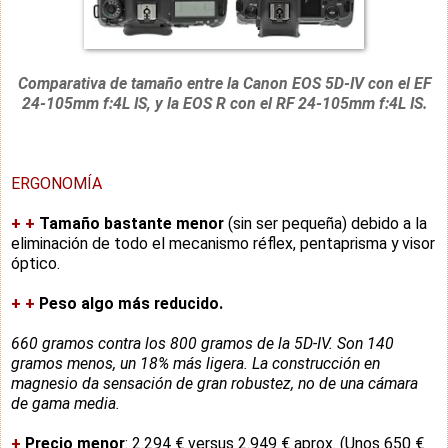
Comparativa de tamaño entre la Canon EOS 5D-IV con el EF
24-105mm f:4L IS, y la EOS R
con el RF 24-105mm f:4L IS
.
ERGONOMÍA
+
+
Tamaño bastante menor
(sin ser pequeña) debido a la
eliminación de todo el mecanismo réflex, pentaprisma y visor
óptico.
+
+
Peso algo más reducido.
660 gramos contra los 800 gramos de la 5D-IV. Son 140
gramos menos, un 18% más ligera. La construcción en
magnesio da sensación de gran robustez, no de una cámara
de gama media.
+
Precio menor
: 2.294 € versus 2.949 € aprox. (Unos 650 €