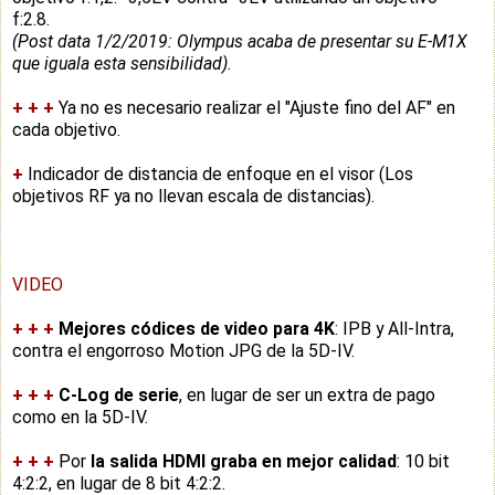
f:2.8.
(Post data 1/2/2019: Olympus acaba de presentar su E-M1X
que iguala esta sensibilidad).
+
+
+
Ya no es necesario realizar el "Ajuste fino del AF" en
cada objetivo.
+
Indicador de distancia de enfoque en el visor (Los
objetivos RF ya no llevan escala de distancias).
VIDEO
+
+
+
Mejores códices de video para 4K
: IPB y All-Intra,
contra el engorroso Motion JPG de la 5D-IV.
+
+
+
C-Log de serie
, en lugar de ser un extra de pago
como en la 5D-IV.
+
+
+
Por
la salida HDMI graba en mejor calidad
: 10 bit
4:2:2, en lugar de 8 bit 4:2:2.