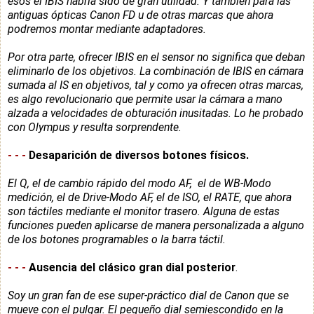
esos el IBIS habría sido de gran utilidad. Y también para las
antiguas ópticas Canon FD u de otras marcas que ahora
podremos montar mediante adaptadores.
Por otra parte, ofrecer IBIS en el sensor no significa que deban
eliminarlo de los objetivos. La combinación de IBIS en cámara
sumada al IS en objetivos, tal y como ya ofrecen otras marcas,
es algo revolucionario que permite usar la cámara a mano
alzada a velocidades de obturación inusitadas. Lo he probado
con Olympus y resulta sorprendente.
-
-
-
Desaparición de diversos botones físicos.
El Q, el de cambio rápido del modo AF, el de WB-Modo
medición, el de Drive-Modo AF, el de ISO, el RATE, que ahora
son táctiles mediante el monitor trasero. Alguna de estas
funciones pueden aplicarse de manera personalizada a alguno
de los botones programables o la barra táctil.
-
-
-
Ausencia del clásico gran dial posterior
.
Soy un gran fan de ese super-práctico dial de Canon que se
mueve con el pulgar. El pequeño dial semiescondido en la