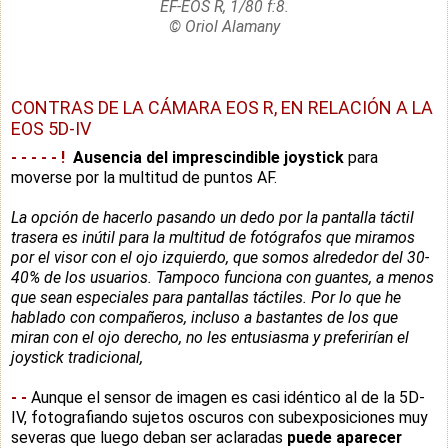
EF-EOS R, 1/80 f:8.
© Oriol Alamany
CONTRAS DE LA CÁMARA EOS R
, EN RELACIÓN A LA
EOS 5D-IV
-
-
-
-
-
!
Ausencia del imprescindible joystick
para
moverse por la multitud de puntos AF.
La opción de hacerlo pasando un dedo por la pantalla táctil
trasera es inútil para la multitud de fotógrafos que miramos
por el visor con el ojo izquierdo, que somos alrededor del 30-
40% de los usuarios. Tampoco funciona con guantes, a menos
que sean especiales para pantallas táctiles. Por lo que he
hablado con compañeros, incluso a bastantes de los que
miran con el ojo derecho, no les entusiasma y preferirían el
joystick tradicional,
-
-
Aunque el sensor de imagen es casi idéntico al de la 5D-
IV, fotografiando sujetos oscuros con subexposiciones muy
severas que luego deban ser aclaradas
puede aparecer