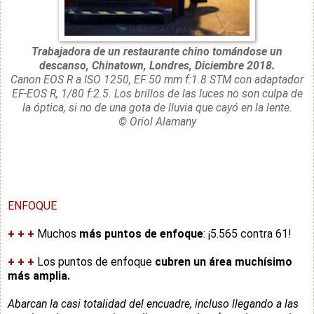
Trabajadora de un restaurante chino tomándose un
descanso, Chinatown, Londres, Diciembre 2018.
Canon EOS R a ISO 1250, EF 50 mm f:1.8 STM con adaptador
EF-EOS R, 1/80 f:2.5. Los brillos de las luces no son culpa de
la óptica, si no de una gota de lluvia que cayó en la lente.
© Oriol Alamany
ENFOQUE
+
+
+
Muchos
más puntos de enfoque
: ¡5.565 contra 61!
+
+
+
Los puntos de enfoque
cubren un área muchísimo
más amplia.
Abarcan la casi totalidad del encuadre, incluso llegando a las