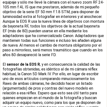
equipaje y sólo me llevé la cámara con el nuevo zoom RF 24-
105 mm f:4L IS que me prestaron, además de mi pequeño
objetivo de la serie EF 50 mm f:1.8 STM, para disponer de
luminosidad extra al fotografiar en interiores y al anochecer.
Aunque la EOS R usa la nueva línea de objetivos con montura
de bayoneta RF, todos los objetivos de la actual bayoneta
EF (más de 80) pueden usarse en ella mediante los
adaptadores que ha comercializado Canon. Adaptadores que
mantienen todas sus funciones e incluso les añaden alguna
de nueva. Al menos el cambio de montura obligatorio por el
paso a
mirrorless
, será menos traumático que cuando en los
años 80 desapareció la serie FD.
E
l
sensor de la EOS R
, y en consecuencia la calidad de las
fotografías obtenidas, es idéntico al de mi cámara réflex
habitual, la Canon 5D Mark IV. Por ello, en lugar de escribir
uno de esos artículos comparando minuciosamente los
Raws de ambas cámaras, he decidido hacer un listado
(argumentado) de pros y contras del nuevo modelo en
relación a esa réflex.
Espero que esto sea útil tanto para
quienes empiezan en el mundo de la fotografía y buscan
adquirir un equipo nuevo, como para los que ya disponen de