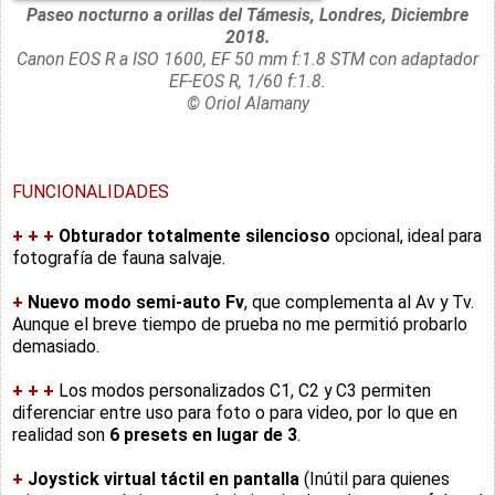
Paseo nocturno a orillas del Támesis, Londres, Diciembre
2018.
Canon EOS R a ISO 1600, EF 50 mm f:1.8 STM con adaptador
EF-EOS R, 1/60 f:1.8.
© Oriol Alamany
FUNCIONALIDADES
+
+
+
Obturador totalmente silencioso
opcional, ideal para
fotografía de fauna salvaje.
+
Nuevo modo semi-auto Fv
, que complementa al Av y Tv.
Aunque el breve tiempo de prueba no me permitió probarlo
demasiado.
+
+
+
Los modos personalizados C1, C2 y C3 permiten
diferenciar entre uso para foto o para video, por lo que en
realidad son
6 presets en lugar de 3
.
+
Joystick virtual táctil en pantalla
(Inútil para quienes