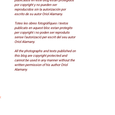
publicados en este blog están protegidos
por copyright y no pueden ser
reproducidos sin la autorización por
escrito de su autor Oriol Alamany.
Totes les obres fotogràfiques i textos
publicats en aquest bloc estan protegits
per copyright i no poden ser reproduits
sense l'autorizació per escrit del seu autor
Oriol Alamany.
All the photographs and texts published on
this blog are copyright protected and
cannot be used in any manner without the
written permission of his author Oriol
Alamany.
r
.