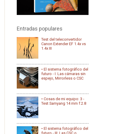
Entradas populares
Test del teleconvertidor
Canon Extender EF 1.4x vs
1.4x III
• El sistema fotográfico del
futuro - I: Las cámaras sin
espejo, Mirrorless o CSC
• Cosas de mi equipo: 3 -
Test Samyang 14 mm f:2.8
• El sistema fotográfico del
futuro - III: Las CSC o