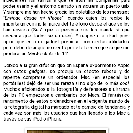
indecentes las tarifas a que te atan las compañías para
poder usarlo y el entorno cerrado sin siquiera un puerto usb.
Y siempre me han hecho gracia las coletillas de los mensajes
“
Enviado desde mi iPhone
”, cuando quien los recibe le
importa un comino la marca del teléfono desde el que se los
han enviado (Será que la persona que los manda sí que
necesita que todos se enteren). Y respecto al iPad, pues
opino que es otro gadget precioso, con ciertas utilidades,
pero debo decir que no siento por él el deseo que sí que me
produce un MacBook Air de 11".
Debido a la gran difusión que en España experimentó Apple
con estos
gadgets
, se produjo un efecto rebote y de
repente comprarse un ordenador Mac (en especial los
portátiles) dejó de ser una rareza si no algo de lo más
cool
.
Muchos aficionados a la fotografía y defensores a ultranza
de los PC empezaron a cambiarlos por Macs. El fantástico
rendimiento de estos ordenadores en el exigente mundo de
la fotografía digital ha marcado este cambio de tendencia, y
cada vez son más los usuarios que han llegado a los Mac a
través de sus iPod o iPhone.