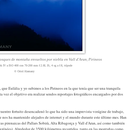
bosques de montaña envueltos por niebla en Vall d'Aran, Pirineos
IV a ISO 400 con 70-200 mm f:2.8L IS, 4 sg a f:8, trípode
© Oriol Alamany
que Eulàlia y yo subimos a los Pirineos en la que tenía que ser una tranquila
ta vez el objetivo era realizar sendos reportajes fotográficos encargados por dos
ncuentro fortuito desencadenó lo que ha sido una imprevista vorágine de trabajo,
ue nos ha mantenido alejados de internet y el mundo durante este último mes. Han
cas pirenaicas del Pallars Sobirà, Alta Ribagorça y Vall d'Aran, así como también
Pyrénées). Alrededor de 3500 kilómetros recorridos, tanto en las montañas como