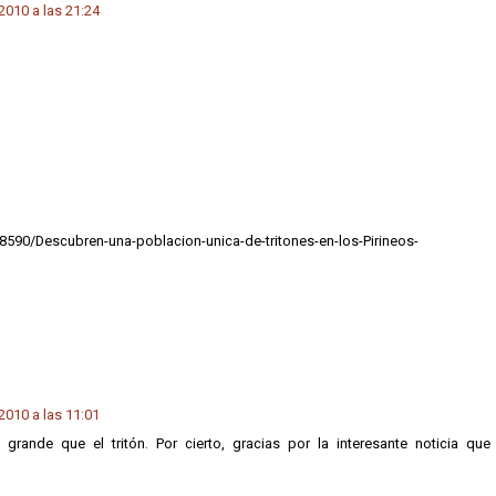
2010 a las 21:24
8590/Descubren-una-poblacion-unica-de-tritones-en-los-Pirineos-
2010 a las 11:01
rande que el tritón. Por cierto, gracias por la interesante noticia que