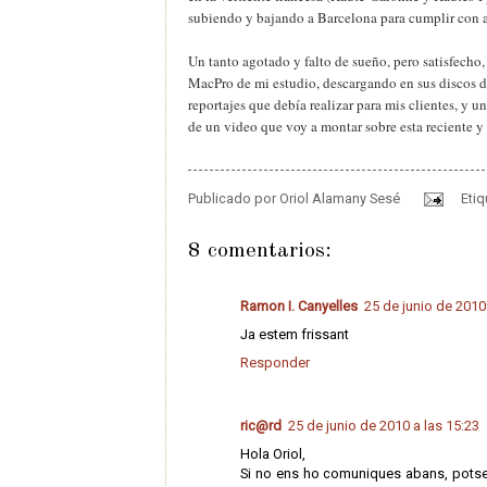
subiendo y bajando a Barcelona para cumplir con 
Un tanto agotado y falto de sueño, pero satisfecho
MacPro de mi estudio, descargando en sus discos du
reportajes que debía realizar para mis clientes, y u
de un video que voy a montar sobre esta reciente y
Publicado por
Oriol Alamany Sesé
Eti
8 comentarios:
Ramon I. Canyelles
25 de junio de 2010
Ja estem frissant
Responder
ric@rd
25 de junio de 2010 a las 15:23
Hola Oriol,
Si no ens ho comuniques abans, potser 