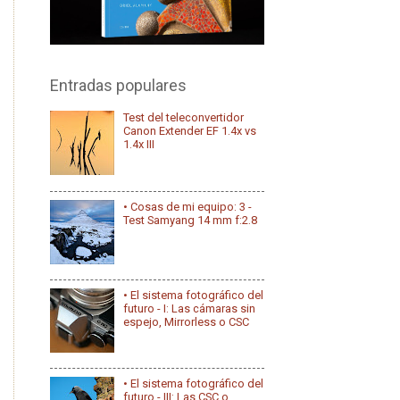
Entradas populares
Test del teleconvertidor
Canon Extender EF 1.4x vs
1.4x III
• Cosas de mi equipo: 3 -
Test Samyang 14 mm f:2.8
• El sistema fotográfico del
futuro - I: Las cámaras sin
espejo, Mirrorless o CSC
• El sistema fotográfico del
futuro - III: Las CSC o