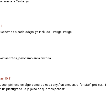
donaràs a la Cerdanya.
11
ue hemos picado od@s, yo incluido... intriga, intriga...
er las fotos, pero también la historia.
las 10:11
ssol pirinenc es algo comú de cada any..."un encuentro fortuito"..pot ser... i
 un plantigrado...o jo ja no se que mes pensar!!