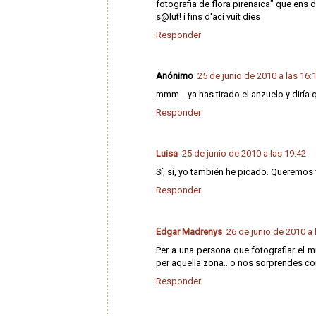
fotografia de flora pirenaica" que ens 
s@lut! i fins d'ací vuit dies
Responder
Anónimo
25 de junio de 2010 a las 16:
mmm... ya has tirado el anzuelo y diría q
Responder
Luisa
25 de junio de 2010 a las 19:42
Sí, sí, yo también he picado. Queremos v
Responder
Edgar Madrenys
26 de junio de 2010 a 
Per a una persona que fotografiar el mu
per aquella zona...o nos sorprendes con
Responder