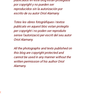
publicados en este blog están protegidos
por copyright y no pueden ser
reproducidos sin la autorización por
escrito de su autor Oriol Alamany.
Totes les obres fotogràfiques i textos
publicats en aquest bloc estan protegits
per copyright i no poden ser reproduits
sense l'autorizació per escrit del seu autor
Oriol Alamany.
All the photographs and texts published on
this blog are copyright protected and
cannot be used in any manner without the
written permission of his author Oriol
Alamany.
r
.