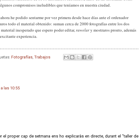
algunos compromisos ineludibles que teníamos en nuestra ciudad.
, ahora he podido sentarme por vez primera desde hace días ante el ordenador
ros todo el material obtenido: suman cerca de 2000 fotografías entre los dos
n material inesperado que espero poder editar,
rawelar
y mostraros pronto, además
 excitante experiencia.
quetas:
Fotografías
,
Trabajos
 a las 10:55
el proper cap de setmana ens ho explicaràs en directe, durant el "taller de