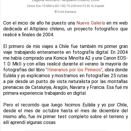
Canon Eos-1D MkII a ISO 100, 70-200 mm f/2.8L IS, trípode
© Oriol Alamany
Con el inicio de año he puesto una
Nueva Galería
en mi web
dedicada el Altiplano chileno, un proyecto fotográfico que
realicé a finales de 2004.
El primero de mis viajes a Chile fue también mi primer gran
viaje trabajando enteramente en fotografía digital. En 2004
me había comprado una Konica Minolta A2 y una Canon EOS-
1 D MkII y con ellas realicé durante el verano la mayoría de
fotografías del libro
"Itinerarios por los Pirineos"
, obra donde
Eulàlia y yo explicamos y mostramos en fotografías 25 rutas
a pie desde un punto de vista naturalista por las montañas
pirenaicas de Catalunya, Aragón, Navarra y Francia. Esa fué mi
primera experiencia trabajando en digital.
Pero el recorrido que luego hicimos Eulàlia y yo por Chile,
desde el mes de octubre hasta el mes de diciembre del
mismo año, fue mi primer test completo sobre el terreno y
allí aprendí algunas cosas.