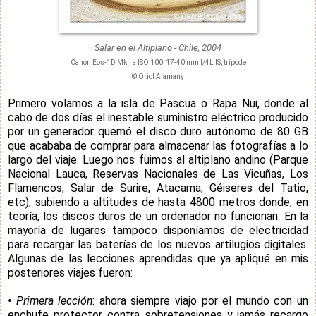
Salar en el Altiplano - Chile, 2004
Canon Eos-1D MkII a ISO 100, 17-40 mm f/4L IS, trípode
© Oriol Alamany
Primero volamos a la isla de Pascua o Rapa Nui, donde al
cabo de dos días el inestable suministro eléctrico producido
por un generador quemó el disco duro autónomo de 80 GB
que acababa de comprar para almacenar las fotografías a lo
largo del viaje. Luego nos fuimos al altiplano andino (Parque
Nacional Lauca, Reservas Nacionales de Las Vicuñas, Los
Flamencos, Salar de Surire, Atacama, Géiseres del Tatio,
etc), subiendo a altitudes de hasta 4800 metros donde, en
teoría, los discos duros de un ordenador no funcionan. En la
mayoría de lugares tampoco disponíamos de electricidad
para recargar las baterías de los nuevos artilugios digitales.
Algunas de las lecciones aprendidas que ya apliqué en mis
posteriores viajes fueron:
• Primera lección
: ahora siempre viajo por el mundo con un
enchufe protector contra sobretensiones y jamás recargo